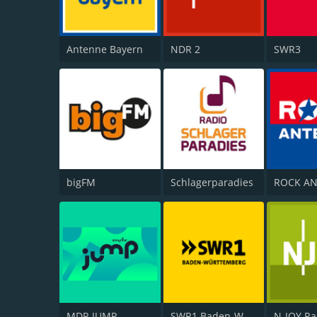
Antenne Bayern
NDR 2
SWR3
bigFM
Schlagerparadies
ROCK A
MDR JUMP
SWR1 Baden-Württemberg
N-JOY Ra