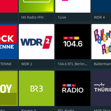
Hit Radio FFH
1Live
WDR 4
NTENNE
WDR 2
104.6 RTL Berlins Hitradio
Ballerman
dio
Bayern 3
RTL Radio
MDR Thür