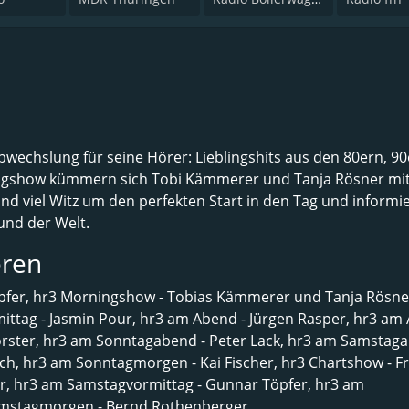
Abwechslung für seine Hörer: Lieblingshits aus den 80ern, 90
ningshow kümmern sich Tobi Kämmerer und Tanja Rösner mi
nd viel Witz um den perfekten Start in den Tag und informi
und der Welt.
ren
fer, hr3 Morningshow - Tobias Kämmerer und Tanja Rösner
ittag - Jasmin Pour, hr3 am Abend - Jürgen Rasper, hr3 am
Förster, hr3 am Sonntagabend - Peter Lack, hr3 am Samstag
ch, hr3 am Sonntagmorgen - Kai Fischer, hr3 Chartshow - F
fer, hr3 am Samstagvormittag - Gunnar Töpfer, hr3 am
amstagmorgen - Bernd Rothenberger