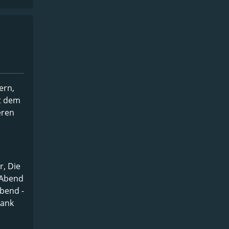
ern,
t dem
eren
, Die
 Abend
abend -
rank