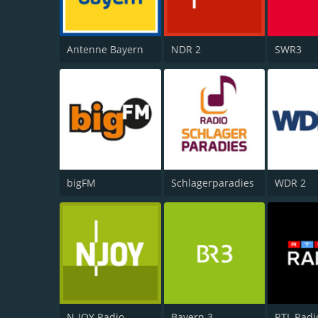
Antenne Bayern
NDR 2
SWR3
bigFM
Schlagerparadies
WDR 2
N-JOY Radio
Bayern 3
RTL Radi