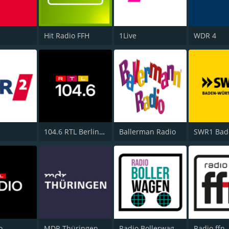
Hit Radio FFH
1Live
WDR 4
104.6 RTL Berlins Hitradio
Ballerman Radio
o
MDR Thüringen
Radio Bollerwagen
Radio ffn