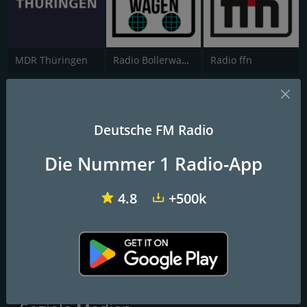
MDR Thüringen
Radio Bollerwagen
Radio ffn
NRJ Energy München
Deutsche FM Radio
Der Livestream von ENERGY München
Die Nummer 1 Radio-App
Der Livestream von ENERGY München
FM-Frequenzen
4.8
+500k
Munich
: 93.9 FM
Kontakte
Website:
https://www.energy.de/muenchen/