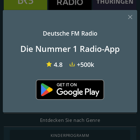
Bayern 3
RTL Radio
MDR Thüringen
Deutsche FM Radio
Radio 486
Die Nummer 1 Radio-App
Dein Lieblingssender aus Bruchkoebel
4.8
+500k
Kontakte
Website:
https://www.radio486.de
E-Mail:
studio-brk@radio486.de
Entdecken Sie nach Genre
KINDERPROGRAMM